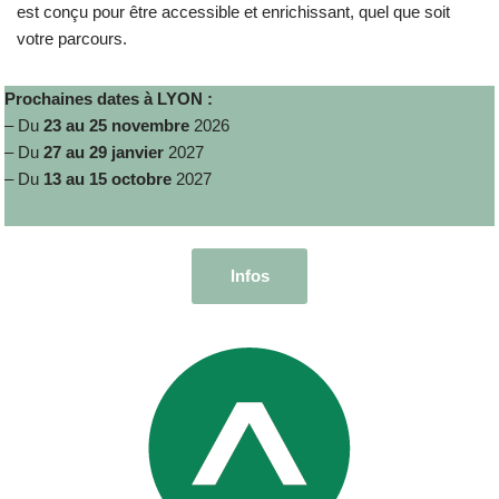
est conçu pour être accessible et enrichissant, quel que soit
votre parcours.
Prochaines dates à LYON :
– Du
23 au 25 novembre
2026
– Du
27 au 29 janvier
2027
– Du
13 au 15 octobre
2027
Infos